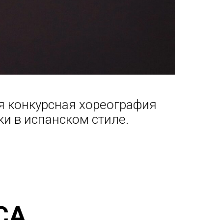
ся конкурсная хореография
и в испанском стиле.
СА