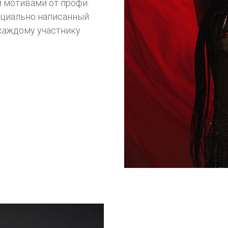
 мотивами от профи.
ециально написанный
 каждому участнику